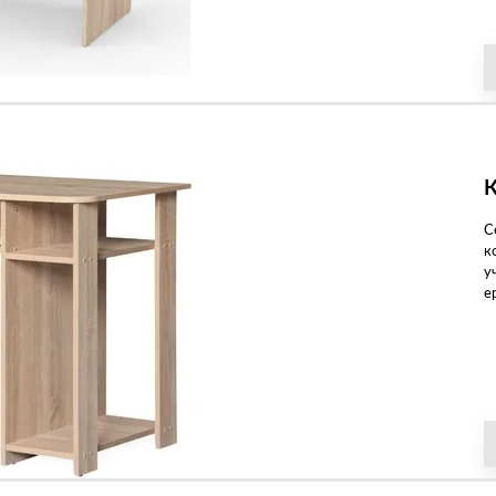
К
С
к
у
ер