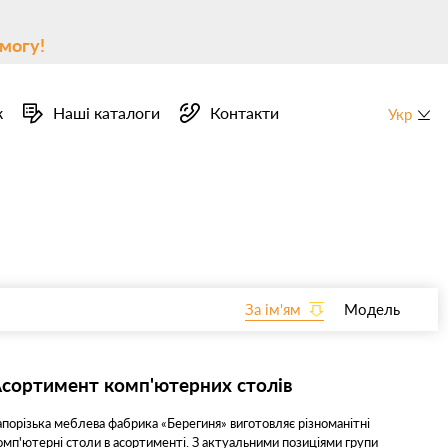
могу!
к
Наші каталоги
Контакти
Укр
За ім'ям
Модель
сортимент комп'ютерних столів
апорізька меблева фабрика «Берегиня» виготовляє різноманітні
омп'ютерні столи в асортименті. З актуальними позиціями групи