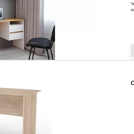
"
о
С