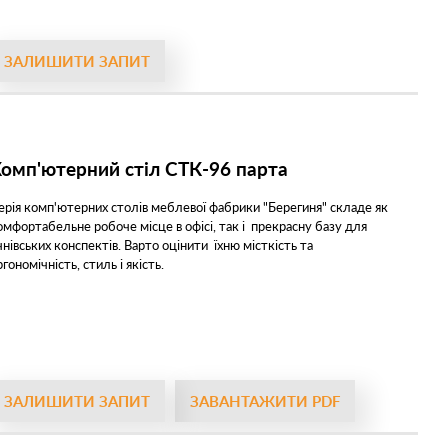
ЗАЛИШИТИ ЗАПИТ
омп'ютерний стіл СТК-96 парта
ерія комп'ютерних столів меблевої фабрики "Берегиня" складе як
омфортабельне робоче місце в офісі, так і прекрасну базу для
чнівських конспектів. Варто оцінити їхню місткість та
гономічність, стиль і якість.
ЗАЛИШИТИ ЗАПИТ
ЗАВАНТАЖИТИ PDF