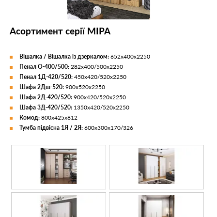
Асортимент серії МІРА
Вішалка / Вішалка із дзеркалом:
652х400х2250
Пенал О-400/500:
282х400/500х2250
Пенал 1Д-420/520:
450х420/520х2250
Шафа 2Дш-520:
900х520х2250
Шафа 2Д-420/520:
900х420/520х2250
Шафа 3Д-420/520:
1350х420/520х2250
Комод:
800х425х812
Тумба підвісна 1Я / 2Я:
600х300х170/326