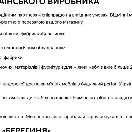
КРАЇНСЬКОГО ВИРОБНИКА
ійним партнерам співпрацю на вигідних умовах. Відмінні м
нкурентною перевагою вашого магазину.
и цінами, фабрика «Берегиня»:
котехнологічним обладнанням.
ої фабрики.
их, матеріалів і фурнітури для м'яких меблів вже більше 2
недорогої доставки м'яких меблів в будь-який регіон Україн
оптом завжди стабільно високе. Нам не потрібно закладати 
ою якістю. Ми наполегливо заробляли гарну репутацію і при
 «БЕРЕГИНЯ»