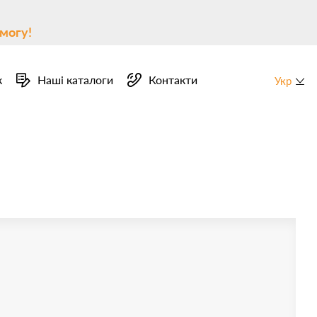
могу!
к
Наші каталоги
Контакти
Укр