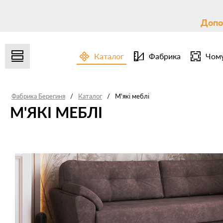
Допо
Каталог
Фабрика
Чому
Фабрика Берегиня
/
Каталог
/
М'які меблі
М'ЯКІ МЕБЛІ