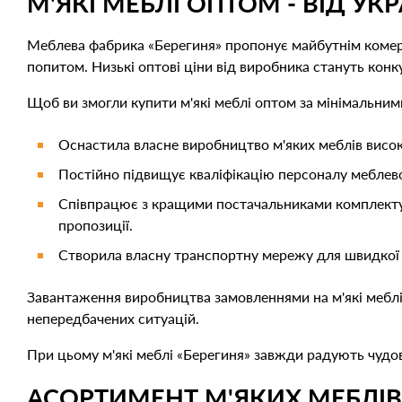
М'ЯКІ МЕБЛІ ОПТОМ - ВІД У
Меблева фабрика «Берегиня» пропонує майбутнім комерц
попитом. Низькі оптові ціни від виробника стануть ко
Щоб ви змогли купити м'які меблі оптом за мінімальним
Оснастила власне виробництво м'яких меблів висо
Постійно підвищує кваліфікацію персоналу меблев
Співпрацює з кращими постачальниками комплектуюч
пропозиції.
Створила власну транспортну мережу для швидкої і 
Завантаження виробництва замовленнями на м'які меблі 
непередбачених ситуацій.
При цьому м'які меблі «Берегиня» завжди радують чудов
АСОРТИМЕНТ М'ЯКИХ МЕБЛІВ