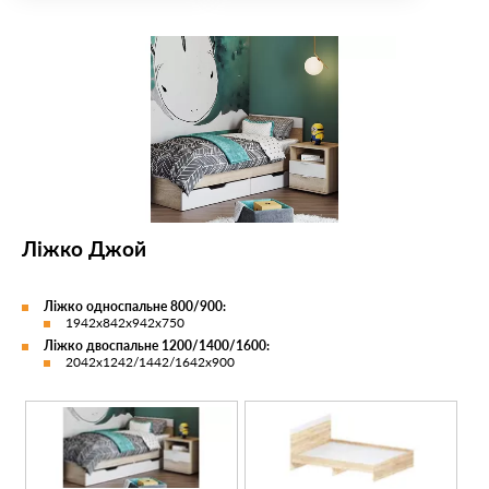
Ліжко Джой
Ліжко односпальне 800/900:
1942х842х942х750
Ліжко двоспальне 1200/1400/1600:
2042х1242/1442/1642х900