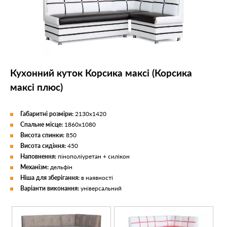
Кухонний куток Корсика максі (Корсика
максі плюс)
Габаритні розміри:
2130х1420
Спальне місце:
1860х1080
Висота спинки:
850
Висота сидіння:
450
Наповнення:
пінополіуретан + силікон
Механізм:
дельфін
Ніша для зберігання:
в наявності
Варіанти виконання:
універсальний