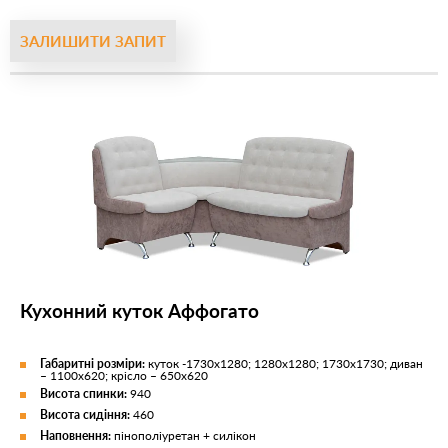
ЗАЛИШИТИ ЗАПИТ
Кухонний куток Аффогато
Габаритні розміри:
куток -1730х1280; 1280х1280; 1730х1730; диван
– 1100х620; крісло – 650х620
Висота спинки:
940
Висота сидіння:
460
Наповнення:
пінополіуретан + силікон