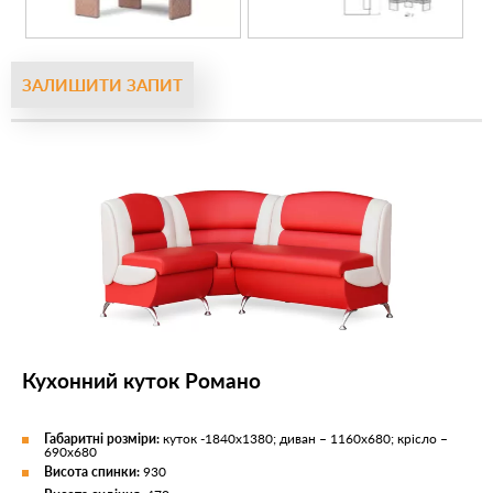
ЗАЛИШИТИ ЗАПИТ
Кухонний куток Романо
Габаритні розміри:
куток -1840х1380; диван – 1160х680; крісло –
690х680
Висота спинки:
930