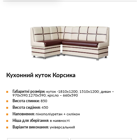
Кухонний куток Корсика
Габаритні розміри:
куток -1810х1200; 1510х1200; диван –
970х590;1270х590; крісло – 660х590
Висота спинки:
850
Висота сидіння:
450
Наповнення:
пінополіуретан + силікон
Ніша для зберігання:
в наявності
Варіанти виконання:
універсальний