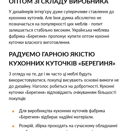
ОПТОМ ЗІ СКЛАДУ ВИРОБНИКА
У дизайнерів інтер'єру дуже суперечливе ставлення до
кухонних куточків. Але їхня думка абсолютно не
позначається на популярності цих меблів - попит
залишається стабільно високим. Українська меблева
фабрика «Берегиня» пропонує купити оптом кухонні
куточки власного виготовлення.
РАДУЄМО ГАРНОЮ ЯКІСТЮ
КУХОННИХ КУТОЧКІВ «БЕРЕГИНЯ»
З огляду на те, де і як часто ці меблі будуть
використовуватися, покупці висувають основні вимоги не
до дизайну. Наголос робиться на добротності. Кухонні
куточки «Берегиня» відповідають очікуванням більшості
покупців:
Для виробництва кухонних куточків фабрика
«Берегиня» відбирає надійні матеріали.
Розкрій, збірка проходять на сучасному обладнанні