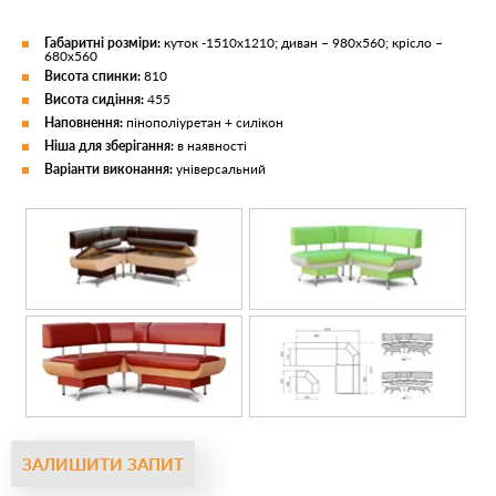
Габаритні розміри:
куток -1510х1210; диван – 980х560; крісло –
680х560
Висота спинки:
810
Висота сидіння:
455
Наповнення:
пінополіуретан + силікон
Ніша для зберігання:
в наявності
Варіанти виконання:
універсальний
ЗАЛИШИТИ ЗАПИТ